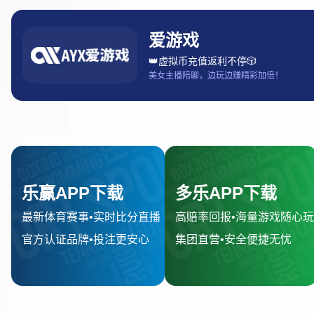
文章摘要：本篇《英雄联盟全维度数据统计
于海量对局数据、版本更新节奏与玩家行为
态进行系统性梳理。文章首先概括全维度数
势、战术演化与玩家决策中的关键作用。随
的影响、不同分段与位置的数据特征、以及
述。通过多角度、多层次的数据解读，揭示
本环境变化，对职业赛场与普通排位形成对
平衡，为玩家、教练、分析师及研究者提供
一、全维数据研究基础
英雄联盟的全维度数据统计研究，首先建立
赛、匹配赛及职业赛事的对局数据进行长期
配与对局结果的完整数据库。这些基础数据
BSPORTS官网
在数据处理层面，研究报告通常会采用多重