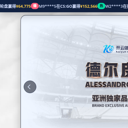
blasted@msn.com
淮南市软械山327号