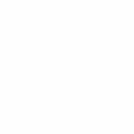
以及样本偏差带来的影响。通过这种方式，
可能性，从而提高分析结论的科学性。
此外，全维度研究并非仅关注单一指标，而
用率结合，能够更准确判断英雄强度与玩家
价值之一。
二、版本变动影响解析
每一次版本更新，都会对英雄联盟整体生态
都会在短时间内显著改变英雄强度曲线，全
通过对比版本前后的胜率与登场率变化，可
弱而淡出主流。这种数据结果往往比玩家直