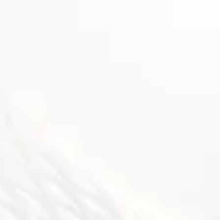
四、未来趋势与生态
在全维度数据的基础上，研究报告还尝试对
而是基于历史版本变化规律与开发者设计思
例如，当数据持续显示对局节奏过快或过慢
节。提前识别这些信号，有助于玩家和战队
同时，数据还反映出玩家行为的长期变化趋
将持续影响英雄联盟的竞技生态，使游戏在
总结：
综合来看，《英雄联盟全维度数据统计解析
的数据收集与多角度分析，全面揭示了版本
解游戏生态提供了坚实依据。