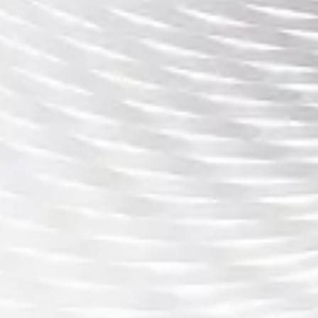
注册以获取最新更新
导航
必一·运动(B-Sports)官方网站
发现BS
【e88.co】是一个在中国非常