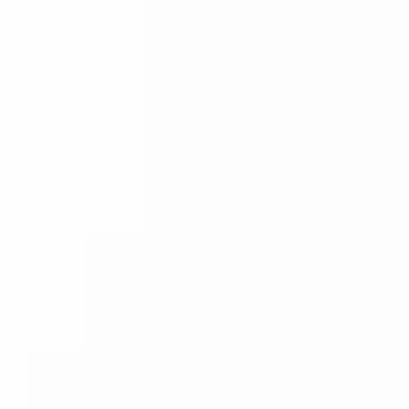
热点新闻
鼎天国际引领行业发展
打造高品质服务新格局
共创未来智慧生态新篇
章
2026-07-24 18:51:46
足球防守解析拦截与抢
断区别及实战作用全面
对比深入了解技巧要点
2026-07-23 18:51:53
足球手抛球发动反击战
术解析从边线瞬间传递
到快速进攻体系构建