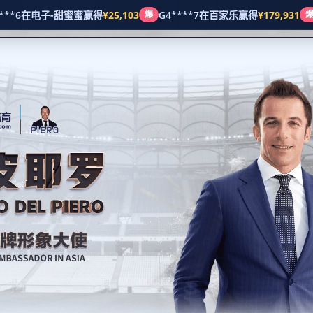
13594780186
发现BSPORT
加入BSPORTS平台
首页
加入BSPORTS平台