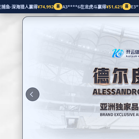
blasted@msn.com
淮南市软械山327号