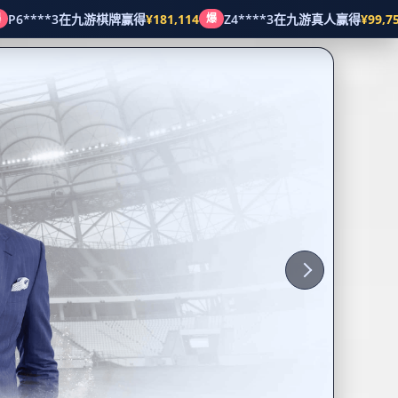
S
产品展示
体育动态
服务方向
加入BSPORTS平台