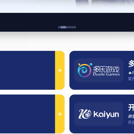
流打造全球用户信赖的互
发展