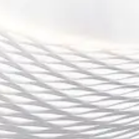
术融合与模式升级，不断拓展数字娱乐的边界，打
化、全球化布局以及持续创新发展，逐步构建起一
以用户需求为核心的发展理念，使其在激烈的市场
赖。
场景的持续拓展，立博有望在数字娱乐领域实现更
，立博将继续引领行业发展潮流，为全球用户带来