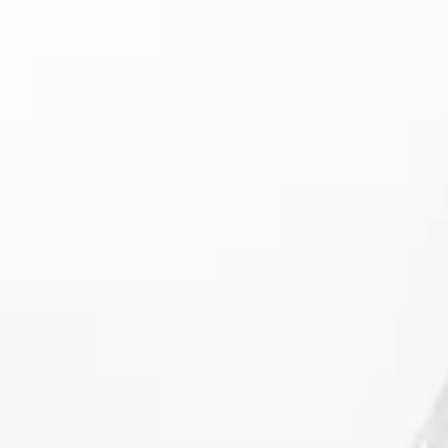
境意甲争四形势再迎严
峻考验
2026-07-18 20:46:17
中超外援限制新政调整
引发联赛竞争格局与本
土球员培养新思考
2026-07-16 16:00:07
顶薪成为焦点多方角逐
背后揭示球星价值与市
场格局变化新趋势走向
2026-07-14 09:37:12