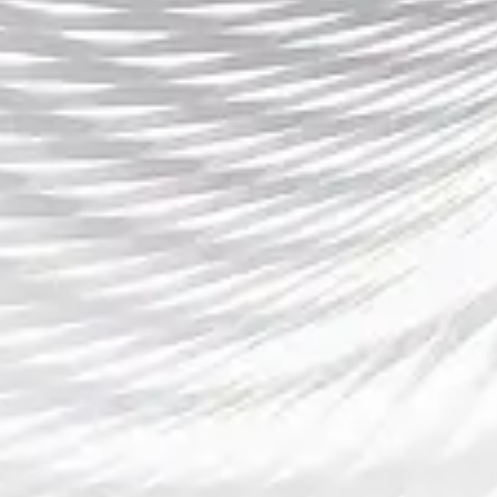
度。无论是硬件环境还是服务体系，三昇体育都以用户为中
心，打造科学、专业、趣味和便捷的运动平台，为广大运动
爱好者提供了前所未有的健身体验。