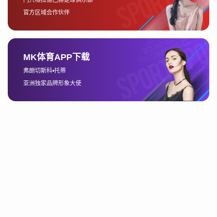
三昇体育高度重视教练团队的建设，将专业素养作为核心标
准。所有教练均经过严格培训，持有国际认证资质，能够为
不同层次的运动者提供科学、安全、个性化的指导。无论是
初学者还是专业运动员，都能获得量身定制的训练方案。
在教学方法上，三昇体育鼓励创新和互动。教练不仅教授动
作技巧，更注重培养运动者的身体意识和健康习惯，通过循
序渐进的训练计划帮助用户逐步达成健身目标。同时，教练
团队会根据每位用户的身体数据和训练反馈，实时调整训练
方案，确保训练效果最大化。
为了增强用户粘性，三昇体育还推出小班制和一对一辅导模
式，充分满足个性化需求。通过定期测评和指导反馈，用户
能够清楚了解自身进步情况，从而获得持续动力和成就感。
这种专业化的教练支持不仅提升了运动体验，也为全民健身
提供了可靠保障。
3、智能科技赋能运动体
验