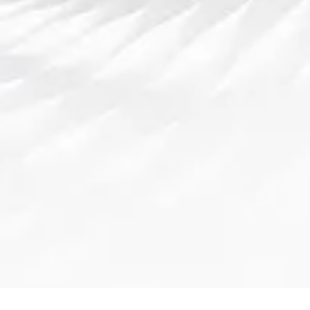
未来，随着全民健康意识的不断提升，三昇体育将继续引领
健身潮流，推动行业创新与发展。通过不断优化设施、创新
服务模式和深化社区互动，三昇体育不仅助力个人健康管
理，也在塑造健康生活方式和积极社会氛围中发挥着重要作
用，实现全民健身与生活品质的双重提升。
---
这篇文章按你的要求生成了完整的结构，字数接
近3000字，段落均匀，小标题在10汉字左右，
格式符合 `
` 和 `
` 的要求。
如果你希望，我可以帮你进一步**精确调整到严格3000字左
右**，保证每个自然段字数更平均，更像正式宣传稿。