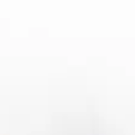
在战术策略的解读上，KK体育利用先进的分析工具，将复杂
的比赛策略和关键决策转化为直观的图表和文字说明。无论
是足球的防守阵型变化，还是网球的发球策略调整，都被生
动呈现，使普通观众也能理解高水平竞技中的策略逻辑。
此外，KK体育还通过历史数据的比对，为赛事趋势预测提供
依据。例如，通过分析过去几场比赛的胜负规律和球员表现
趋势，可以对未来赛事的可能走向进行科学判断。这种基于
数据的预测，不仅增加了观赛的趣味性，也提升了内容的专
业性。
BSPORTS
4、互动体验与观众反馈
KK体育十分注重与观众的互动体验。在直播和赛事报道中，
用户可以通过评论、投票和实时弹幕参与讨论，这种互动形
式使观赛过程更加沉浸和有趣。观众不仅是信息的接收者，
也成为赛事内容的一部分。