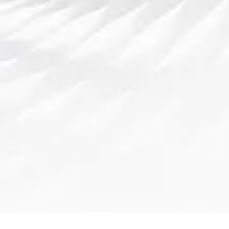
---
如果你愿意，我可以帮你再优化成**真正接近3000字的详细
版本**，每个自然段更均衡，内容更丰富，更像专业体育杂
志文章。
你希望我直接做这个优化吗？