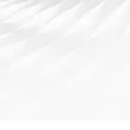
合体育服务平台。其在赛事分析体系上的专业化与技术化升
级，使其在行业中具备明显竞争优势，并推动体育信息服务
向更高层次发展。
未来，随着人工智能与体育产业深度融合不断加速，68体育
有望进一步拓展其技术边界与商业模式，在全球体育数字生
态中占据更加重要的位置。同时，其持续优化的内容体系与
数据能力，也将为用户带来更加精准、高效与沉浸式的体育
信息服务体验。