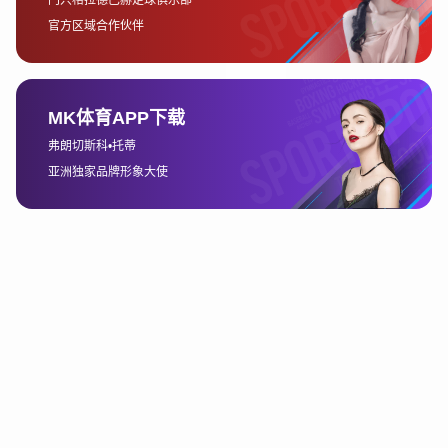
同时，平台高度重视原创内容的生产能力，通过引入专业体
育分析师与数据研究团队，提升内容的权威性与专业度。这
种以专家驱动为核心的内容生产模式，使平台在信息质量上
具备明显优势，也增强了用户粘性与信任度。
在用户参与层面，68体育积极打造互动型内容生态，通过评
论区讨论、赛事预测与用户观点分享等功能，增强社区属
性。用户不仅是内容的接受者，也成为内容生态的重要参与
者，从而提升整体平台活跃度。
此外，平台还通过算法推荐机制，实现个性化内容分发，根
据用户兴趣与行为数据推送定制化资讯，从而提高内容匹配
效率与用户体验满意度。
赛事分析体系
entity["company","68体育","体育资讯与赛事分析平台"]
在赛事分析体系建设方面，重点打造数据驱动的智能分析模
型，通过整合历史数据、实时数据与多维统计指标，为用户
提供更加科学的赛事解读与预测参考。这种以数据为核心的