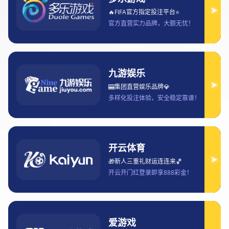
以68体育为核心打造全新体育资讯与赛事分析综合
平台深度解析
2026-06-20 09:29:14
本文围绕entity["company","68体育","体育资讯与赛事分
析平台"]为核心，深入解析其在新型体育数字生态中的整体
布局与发展路径。随着体育产业数字化加速推进，体育资讯
平台正从单一信息传播工具，向数据分析、用户互动与智能
决策支持的综合服务平台转型。68体育在这一趋势下，通过
内容整合、技术驱动与赛事分析体系升级，逐步构建起覆盖