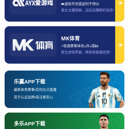
全球体育赛事的信息网络与深度解读能力。本文将从平台战
略布局、内容生态建设、赛事分析体系、技术驱动升级四个
方面展开系统阐述，全面呈现其如何打造一个多维度、智能
化、专业化的体育资讯与分析综合平台，并探讨其未来在体
育数字经济中的发展潜力与行业价值。
平台战略布局
entity["company","68体育","体育资讯与赛事分析平台"]
在整体战略上，以“全球体育信息枢纽”为核心定位，致力于
构建覆盖多赛事、多维度、多终端的综合体育服务体系。其
战略布局不仅关注内容覆盖面，更强调信息的实时性与专业
深度，通过整合全球主流体育赛事资源，形成统一的数据入
口与内容输出机制，从而提升用户获取体育信息的效率与体
验。
在市场定位方面，68体育强调差异化竞争路径，通过聚焦深
度分析与专业解读，区别于传统资讯平台的浅层报道模式。
平台围绕足球、篮球、网球等核心项目构建垂直内容体系，
同时延伸至电子竞技与新兴体育领域，形成多层次内容矩
阵，以满足不同用户群体的需求。