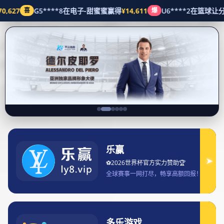
加入BSPORTS平台
首页
加入BSPORTS平台