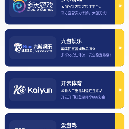
以云体育为核心构建数字化体育生态创新发展路径研
究与实践探索
2026-06-22 22:23:56
本文围绕“以云体育为核心构建数字化体育生态创新发展路径
研究与实践探索”展开系统论述，旨在分析云计算、大数据、
人工智能等新一代信息技术在体育产业中的深度融合方式，
并探讨数字化转型背景下体育生态体系的重构路径。文章从
云体育基础架构、数据驱动生态、应用场景创新以及产业融
合路径四个方面展开，结合理论分析与实践探索，构建一个