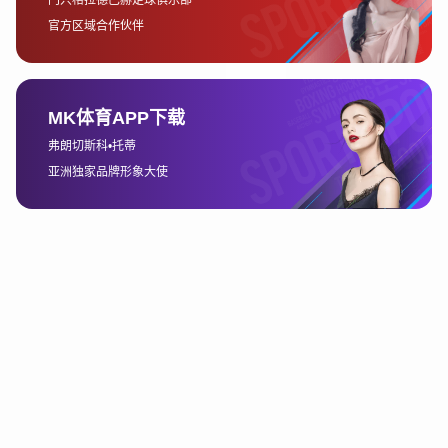
2、数据驱动生态
数据驱动是云体育生态体系的核心动力，通过对海量体育数
据的采集、分析与挖掘，可以实现对运动行为、用户偏好以
及赛事运行的精准洞察。这种数据能力使体育产业从经验驱
动转向科学决策驱动，显著提升运营效率与决策质量。
在实际应用中，数据分析技术能够帮助体育机构优化赛事组
织、场馆管理以及运动员训练方案。例如，通过对运动轨迹
与生理数据的分析，可以实现个性化训练指导，从而提升竞
技水平与运动表现。
同时，数据驱动还促进了体育生态的智能化发展。借助人工
智能算法与机器学习模型，可以对用户行为进行预测与推
荐，从而构建更加精准的体育服务体系，增强用户体验与平
台粘性。
3、应用场景创新