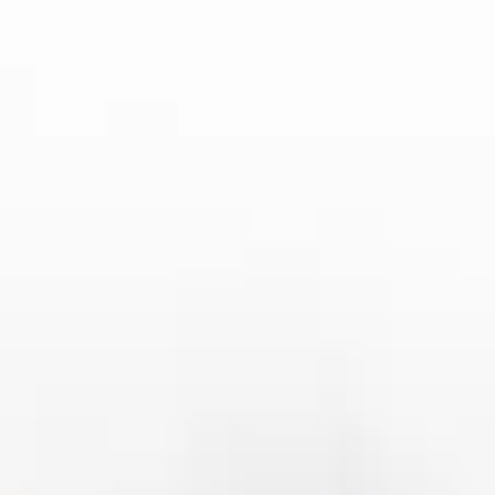
云体育在应用场景层面的创新主要体现在智慧赛事、智慧场
馆以及全民健身数字化服务等多个领域。通过云端技术与移
动终端的结合，用户可以实现随时随地参与体育活动，打破
时间与空间限制。
在智慧赛事方面，云体育技术支持赛事直播、数据实时分析
以及互动体验升级，使观众能够获得更加沉浸式的观赛体
验。同时，赛事运营方也能够通过数据反馈优化赛事组织流
程，提高整体运营效率。
在全民健身领域，云体育平台通过构建线上运动社区与智能
健身指导系统，使普通用户能够获得个性化运动方案，从而
推动全民健身数字化转型，提升公共体育服务水平。
4、产业融合路径
云体育的发展不仅是技术革新，更是产业融合的重要体现。
通过与文化、旅游、教育等产业的深度融合，体育产业正在
形成多元化、复合型的发展格局，推动产业边界不断延展。