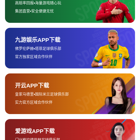
此外，安全性与稳定性也是云体育基础架构的重要组成部
分。通过引入分布式存储、数据加密以及容灾备份机制，可
以有效保障体育数据在传输与存储过程中的安全性，为数字
体育生态的长期健康发展提供可靠保障。