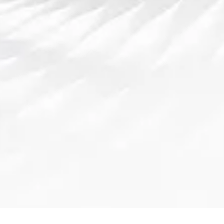
产品展示
体育动态
服务方向
加入BSPORTS平台
热点新闻
鼎天国际引领行业