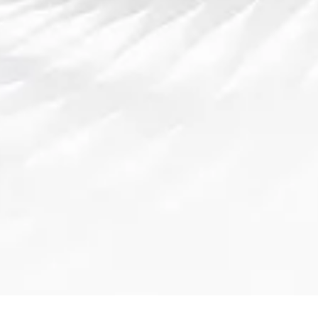
服务方向
加入BSPORTS平台
热点新闻
鼎天国际引领行业
发展打造高品质服
务新格局共创未来
智慧生态新篇章
2026-07-24