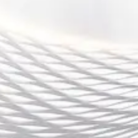
比赛的同时参与讨论，使观赛从单向接收升级为多维互动体
验，增强赛事参与感。
总结归纳
总体来看，世界杯八强赛事的观看体验不仅取决于平台本
身，还与用户的选择策略密切相关。从官方授权渠道到主流
视频平台，再到体育垂直应用，各类平台在内容覆盖与功能
体验上各有优势，合理组合使用能够显著提升观赛质量。
BSPORTS官方网站
在未来观赛趋势中，高清化、多视角与实时互动将成为主流
方向。球迷若能结合自身网络条件与设备性能，选择合适平
台并优化观看方式，将能够在
entity["sports_event","FIFA World Cup","国际足球顶级
赛事"]八强阶段获得更加沉浸与完整的观赛体验。