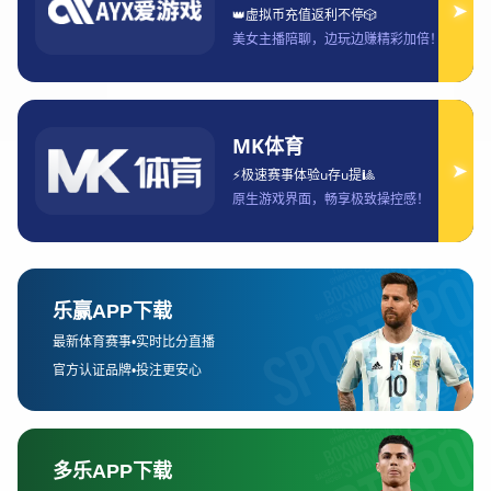
观看方式，同时避免信息混乱与版权风险。内容不仅涵盖平
台类型与功能差异，还深入讲解网络环境优化、设备适配策
略以及实时赛程获取方法，让用户能够在关键比赛中不错过
任何精彩瞬间，实现高质量观赛体验的全面提升。
官方平台解析
在世界杯八强赛事观看中，官方授权平台始终是最稳定与清
晰的选择。国际足联及各地区转播商通常会提供高清信号与
多语言解说，其中国语解说版本也会通过区域合作媒体进行
分发，确保观众能够无障碍理解比赛内容。
对于国内用户而言，选择具备赛事版权的平台尤为重要。这
类平台通常拥有稳定服务器与专业解说团队，能够在关键比
赛中提供低延迟、高画质的直播体验，同时减少卡顿与信号
中断问题。
此外，官方平台还会同步提供赛前分析、赛后回放以及战术
解读内容，使观众不仅能“看比赛”，还能“读比赛”，提升整体
观赛深度与参与感。