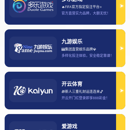
世界杯八强赛事国语免费直播高清全程观看平台实时
推荐指南
2026-07-04 03:04:52
本文围绕“世界杯八强赛事国语免费直播高清全程观看平台实
时推荐指南”展开系统说明，从赛事观看的合法渠道选择、主
流平台对比分析、高清流畅观看的技术保障，以及沉浸式观
赛体验优化四个方面进行全面解析。文章旨在帮助球迷在
entity["sports_event","FIFA World Cup","国际足球顶级
赛事"]八强阶段中，快速找到稳定、清晰且具备国语解说的