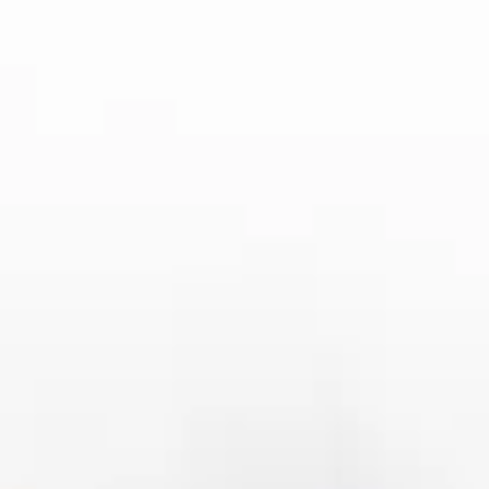
设备性能同样影响观看体验。较新的智能电视、平板或手机
通常支持更高分辨率的视频解码能力，可以更好呈现比赛中
的快速运动画面与细节变化。
此外，合理调整播放设置，例如选择自动码率或手动切换高
清模式，也能在网络波动时保持画面稳定，从而保证关键进
球与精彩瞬间不被错过。
观赛体验优化
提升观赛体验不仅仅依赖画质，还包括信息获取与互动方
式。通过开启赛事提醒功能，用户可以在八强赛开赛前及时
收到通知，避免错过重要比赛时间。
部分平台提供多解说切换功能，观众可以根据喜好选择更具
激情或更偏技术分析的国语解说风格，从而增强观看的代入
感与趣味性。
同时，结合实时数据面板与社交互动功能，球迷可以在观看