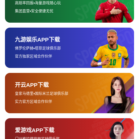
主流平台对比