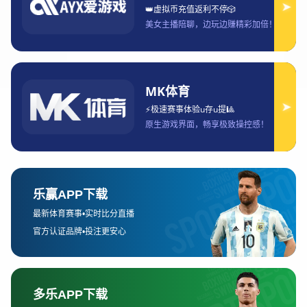
抗与整体化打法不断制造冲击。文章将从强队状态、战术体
系、人员与变量因素以及出线格局四个方面展开深入剖析，
帮助读者更清晰地理解本届世界杯预选赛背后的真实竞争逻
辑与潜在走势。
1、强队状态解析
从当前各大洲预选赛的整体表现来看，传统强队的状态呈现
出明显分化趋势。部分欧洲与南美豪门依然保持较高胜率，
但在比赛过程中的控制力有所下降，尤其是在客场比赛中，
稳定性问题逐渐暴露，导致积分优势并不稳固。
以几支世界排名靠前的球队为例，其在面对中下游球队时已
不再具备绝对压制力，比赛节奏被对手拖慢甚至被迫进入消
耗战的情况明显增加，这也反映出阵容老化与战术单一的问
题正在逐步显现。
与此同时，一些传统强队虽然结果依旧稳定，但比赛内容并
不具备统治级表现，更多依赖球星个人能力解决问题，这种
模式在高强度预选赛中存在较大不确定性，为后续赛程埋下