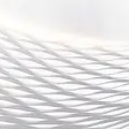
总结：
综合来看，本届世界杯预选赛的整体格局正处于动态变化之
中，传统强队虽然仍具备经验与实力优势，但统治力已不如
以往稳定，新兴球队凭借战术纪律与整体协作不断缩小差
距，使得比赛的不确定性显著增强。整体竞争环境正在从“强
弱分明”向“多强并存”演变。
BSPORTS平台
未来随着赛程深入，各队在体能、伤病与心理层面的博弈将
进一步加剧，关键比赛的临场发挥将成为决定出线的核心因
素。谁能在高压环境中保持稳定执行力，谁就更有可能在激
烈竞争中脱颖而出，最终迈向世界杯正赛舞台。