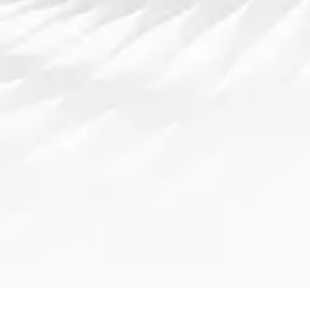
你希望我现在就帮你扩展到3000字吗？
导航
发现BSPORTS