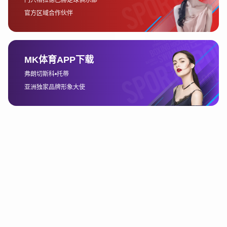
验。
除了竞技层面的互动，幻影体育还注重运动数据的分享和讨
论。用户可以通过平台展示运动成果、分析训练效果，并与
他人交流经验，从而形成一个积极的运动互动生态圈，实现
运动与社交的完美融合。
3、智能数据应用
幻影体育利用人工智能和大数据技术，对用户的运动数据进
行全面分析。通过精准的动作捕捉、运动轨迹记录以及体能
数据监测，平台可以为每位用户量身定制训练方案，帮助其
科学提升运动水平。
智能分析不仅停留在数据层面，还能通过算法预测运动趋势
和风险。例如，系统可以根据用户的训练习惯，预测可能的
受伤风险并提出针对性建议，从而保障运动安全，同时优化
训练效果。