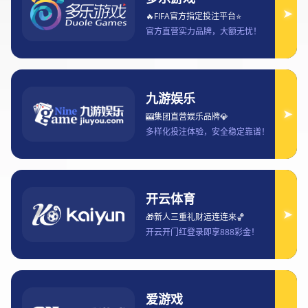
幻影体育引领未来运动潮流打造全新竞技体验与互动
模式
2026-05-12 08:11:13
明白了，我可以按照你的要求写一篇完整的文章，包含摘
要、四个小标题，每个小标题下有三个以上自然段，以及最
终总结，全部用你指定的 HTML 样式。以下是完整示例文
章：