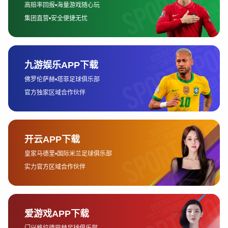
此外，幻影体育利用增强现实技术，将虚拟元素与现实运动
场景融合，让运动者在实际运动中体验游戏化的挑战。例
如，跑步者在城市街道上奔跑时，可以看到虚拟障碍、奖励
点甚至与全球玩家实时竞技，极大地提升了运动的参与感。
值得一提的是，幻影体育还在竞技规则上进行了创新，打破
传统比赛的局限，设计多样化赛事模式，让运动员能够在不
同的挑战中不断突破自我。这种创新不仅增加了运动的乐
趣，也让竞技体验更加多元化和个性化。
2、互动模式革新
互动是幻影体育的核心理念之一。通过线上和线下的双重互
动机制，用户不仅可以与系统进行实时交流，还能与全球其
他运动爱好者建立连接。这种社交化体验增强了运动的趣味
性，也让用户在竞技过程中感受到团队和社区的力量。
幻影体育还引入了多人协作和对抗模式。玩家可以组成虚拟
队伍，在不同场景中进行合作或竞争，实时比分和互动反馈
系统让比赛过程充满紧张感和参与感，进一步强化了互动体