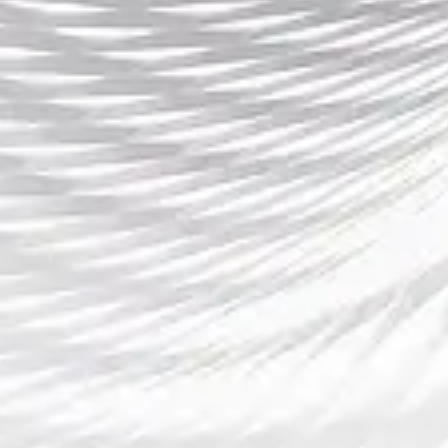
BSPORTS官方网站
总体来看，幻影体育通过技术与运动的深度融合，实现了竞
技体验的全面升级。从虚拟现实和增强现实的应用，到智能
数据分析和个性化训练，每一个环节都体现了科技对运动的
赋能，使用户在体验运动乐趣的同时，也能获得更科学、精
准和沉浸式的训练体验。
同时，幻影体育的互动模式和未来运动趋势的引领作用，不
仅增强了运动的社交属性，还推动了体育产业的数字化转
型。它通过创新模式和前瞻理念，为未来运动生态树立了新
的标准，展现了科技与体育融合的无限可能。
---
如果你愿意，我可以帮你**优化这篇文章，使其字数达到整
整3000字**，增加更多案例、技术细节和未来展望，让文章
内容更加丰富饱满，同时保持你要求的段落结构和 HTML 样
式。