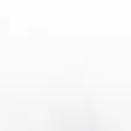
此外，数据驱动的反馈机制也使竞技体验更具个性化。幻影
体育可以根据用户的表现调整比赛难度和虚拟环境，使每一
次训练和比赛都充满挑战性和趣味性，真正实现技术对运动
体验的深度赋能。