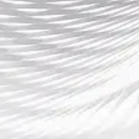
平台不仅关注顶级赛事的精彩瞬间，还覆盖各类联赛和赛事
活动。无论是青少年比赛、地方赛事还是国际锦标赛，用户
都能在平台上找到相应的精彩片段，满足不同层次用户的观
赛需求。
值得强调的是，精彩瞬间与数据分析紧密结合，用户可以在
观看关键片段的同时查看球员数据、战术信息和比赛统计，
使观赛体验更加丰富和科学。
4、平台功能与用户体验
赢博会体育在功能设计上注重用户体验。平台界面简洁直
观，分类明确，用户能够快速找到所需的赛事资讯、数据分
析和精彩瞬间。导航设计合理，信息检索效率高，适合各类
用户群体使用。
平台还提供个性化推荐服务，通过分析用户浏览历史和偏
好，为用户推荐相关赛事资讯和精彩内容。这种智能推荐机