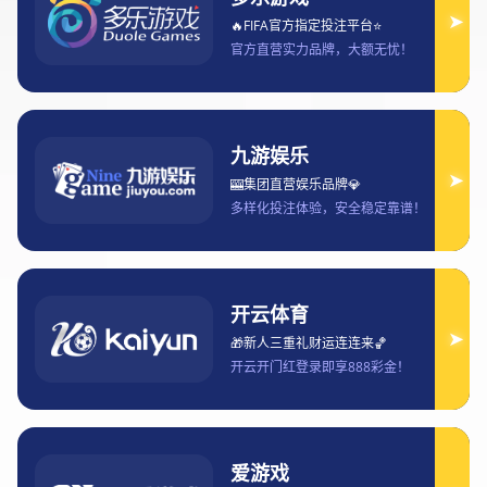
升博体育引领全民健身新潮流推动健康生活方式全面
发展
2026-05-27 15:15:40
文章摘要：随着全民健康意识的不断增强，体育运动已经逐
渐融入大众生活，成为推动社会进步和提升生活品质的重要
力量。升博体育作为体育行业中的创新代表，始终坚持以全
民健身为核心理念，通过丰富的体育活动、科学的运动指
导、先进的服务模式以及积极的社会责任担当，不断引领全
民健身新潮流。在新时代背景下，升博体育不仅为大众提供