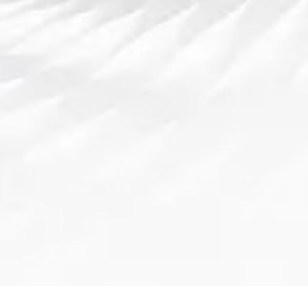
---
如果你需要，我可以帮你把这篇文章扩展到完整 3000 字左
右，每段字数均衡，并加入更多具体案例、数据和互动场
景，让内容更丰富、生动。
你希望我直接进行扩展吗？
导航