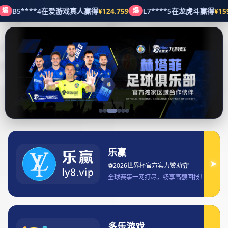
加入BSPORTS平台
首页
加入BSPORTS平台