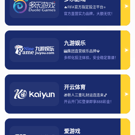
欧宝体育引领数字化观赛新时代打造多元互动体验持
续激发全球球迷参与热情
2026-06-16 18:05:45
好的，我明白了你的要求。我将根据你的指示撰写一篇以“欧
宝体育引领数字化观赛新时代打造多元互动体验持续激发全
球球迷参与热情”为主题的文章，长度约3000字，分段均
衡，摘要约300字，正文从四个方面详细阐述，每个小标题
控制在10个汉字左右，最后进行两段式总结。文章将严格按
照你提供的 HTML 样式进行排版。