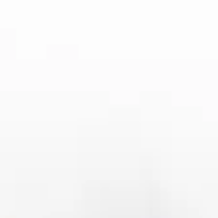
中国市场，提供高质量的意甲直播。如果您有国际
受无广告的高清赛事直播。
项
刻，以下是一些实用的观看指南和注意事项。首
观看在线直播时，缓冲和卡顿可能会极大影响观看
动数据网络是十分必要的。
看平台的APP或软件。不同平台的用户界面和操作
高效地进行赛事浏览和切换。对于首次使用的用
已正确添加。
限制，如果您在某些地区无法观看直播，可以尝试
您可以绕过地域限制，享受高清流畅的意甲赛事直