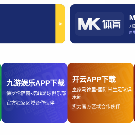
事的直播情况入手，其次将为您介绍今晚的具体赛
式，最后提供实用的观看指南，以确保每位足球迷
一展开详细阐述。
情况
今晚的比赛也不例外。如今，随着科技的发展，许
，无论是在电视上还是通过网络流媒体平台观看，
各大体育频道和流媒体平台的排期。对于喜欢通过
体育频道、ESPN等电视台播出，特别是对于一些
而对于网络观众来说，许多平台如爱奇艺体育、腾
相关平台的官方预告或赛程页面查看。大多数平台
用户能够及时了解直播安排。如果您是使用移动设