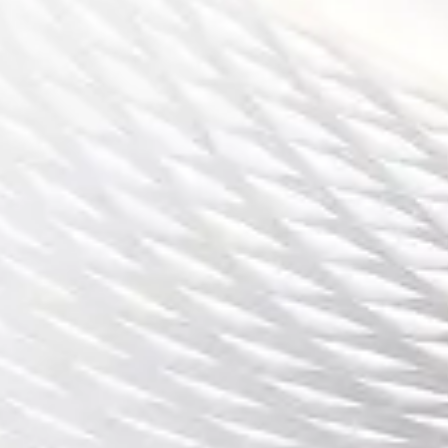
总结：
今晚的意甲赛事不仅拥有激烈的对决，还将
观赛选择。无论您是通过电视、流媒体平台
播平台和时间安排，将让您尽享足球盛宴。
因此，提前了解今晚的赛程安排，确认直播
保您不遗漏任何一场精彩比赛。通过这篇文
今晚的意甲赛事，享受一场激动人心的足球