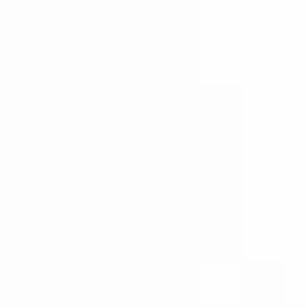
备观看，许多直播平台也会推出专门的AP
2、今晚意甲赛事赛程
了解今晚的意甲赛程是观看比赛的第一步。
悬念和精彩瞬间。今晚的赛事将是多个传统
AC米兰等强队的比赛，注定会成为球迷们
根据最新的赛程安排，今晚的首场比赛将在2
斯与博洛尼亚。接下来，21:45（北京时
了大量球迷的关注，尤文图斯作为意甲传统
值得注意的是，赛程通常会有动态调整，尤
众能够在合适的时间观看比赛，建议球迷们
赛瞬间。