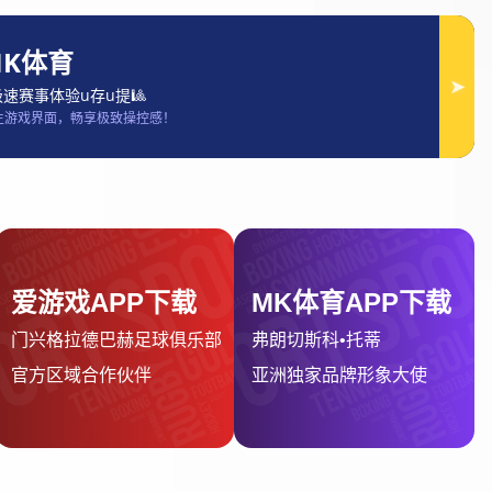
导航
发现BSPORTS
产品展示
体育动态
服务方向
加入BSPORTS平台