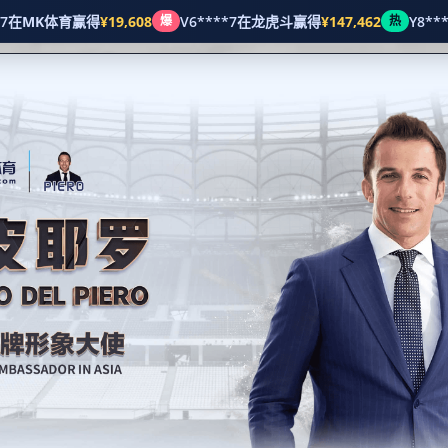
13594780186
发现BSPORT
加入BSPORTS平台
首页
加入BSPORTS平台