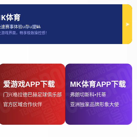
导航
发现BSPORTS
产品展示
体育动态
服务方向
加入BSPORTS平台