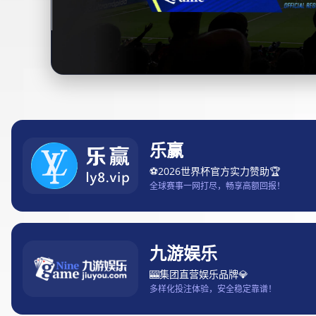
2025欧冠淘汰赛完
析
2025-09-16 19:03:45