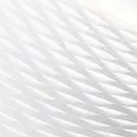
此外，随着现代足球赛事的日益紧张，球队
素。过度集中的比赛安排可能导致球员体能
赛事精彩的同时，平衡比赛的密集度，也成
未来，随着欧冠赛事的全球化步伐不断推进
验和商业化需求。无论是比赛时间的安排，
更大的影响。因此，未来的欧冠淘汰赛不仅
总结：
2025欧冠淘汰赛的赛程安排相对紧凑，
1/8决赛到决赛，每一场比赛都是一次全
得这一阶段成为欧冠最令人瞩目的部分。本
迷们更好地了解比赛的节奏和可能影响到球
总的来说，2025年欧冠淘汰赛的赛程安
考虑到了球队的实际情况。未来，随着科技