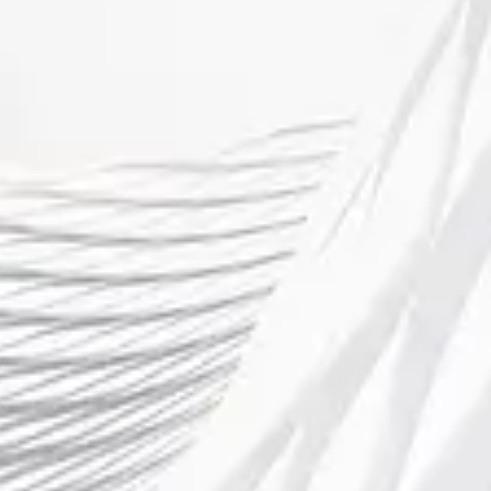
金沙国际引领区域发展
新篇章打造多元融合商
业新生态开启未来繁荣
新格局
2026-07-14 07:32:38
足球投注策略分析与赛
事走势预测技巧全面解
析及专业数据研究方法
分享
2026-07-14 05:27:32
萨拉赫领衔红军锋线传
奇之路从埃及天王到足
坛巨星的辉煌征程新篇
2026-07-14 03:22:30