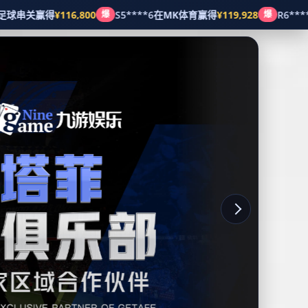
S
产品展示
体育动态
服务方向
加入BSPORTS平台