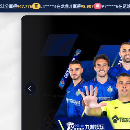
blasted@msn.com
淮南市软械山327号