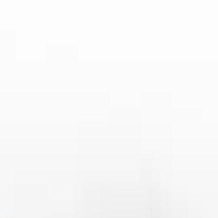
当然，不仅是欧洲的球员，南美球员也在这次赛事中展现了
非凡的个人技术。巴西弗拉门戈的加比凭借个人出色的突破
与射门能力，几乎每场比赛都有精彩的进攻表现。尤其是在
与皇马的比赛中，加比的连续过人突破几度让皇马防线感到
吃力，为球队创造了多次进攻机会。
4、战术与技术的较量
除了球员的个人能力，2023年世俱杯也展现了各大豪门之间
战术与技术的较量。在战术层面，英超的曼城展现出了极强
的攻守平衡，特别是在进攻端的快速传递与配合，几乎无
解。曼城的主教练瓜迪奥拉再次证明了他在战术安排上的天
才，他的“控球+快速反击”战术，在面对任何对手时都非常具
有威胁。
与此相对的，西甲的皇家马德里则更加注重球队的防守稳固
和整体配合。在与弗拉门戈的比赛中，皇家马德里的防线在
比赛中表现得非常稳固，特别是中后卫瓦拉内与阿拉巴的默