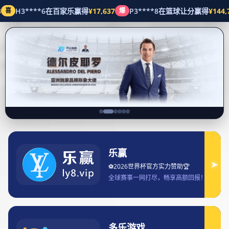
加入BSPORTS平台
首页
加入BSPORTS平台