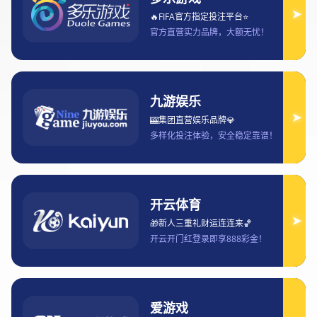
精彩回顾2023世俱杯赛场风云精彩瞬间各大豪门激
战正酣
2025-07-17 04:59:09
2023年国际足球的顶级赛事之一——世界俱乐部杯（世俱
杯），不仅汇聚了全球最强的豪门球队，更是给球迷们带来
了一场场激烈的较量。随着赛事的深入，各大足球豪门的激
战成了全世界瞩目的焦点。从赛场上的精湛技艺，到球员们
拼搏精神的展现，每一个瞬间都凝聚了球迷的热情与期待。
本文将从四个方面回顾2023世俱杯赛场上的精彩瞬间，分别